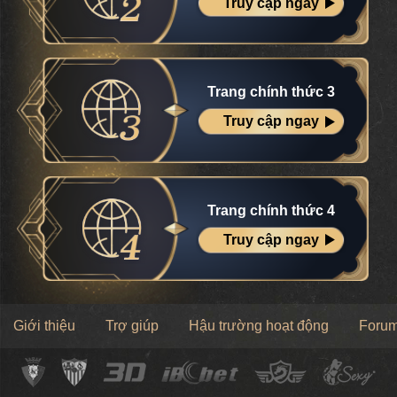
Hệ thống Đại Lý KUBET lớn mạnh
Trở thành đối tác chiến lược của KUBET không chỉ đơn
thuần là công việc môi giới mà là sự hợp tác bền vững.
Dưới đây là những lý do thu hút nhiều
Đại Lý
, giúp hệ
thống không ngừng mở rộng:
Thương hiệu uy tín
KUBET là nhà cái hợp pháp với giấy phép từ các tổ chức cá
cược quốc tế danh giá. Khi làm đối tác, bạn được thừa
hưởng sức mạnh thương hiệu sẵn có, giúp việc tiếp cận